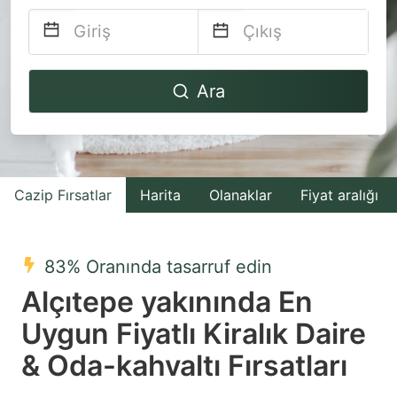
Navigate
Navigate
Ara
forward
backward
to
to
interact
interact
with
with
Cazip Fırsatlar
Harita
Olanaklar
Fiyat aralığı
the
the
calendar
calendar
and
and
83% Oranında tasarruf edin
select
select
Alçıtepe yakınında En
a
a
Uygun Fiyatlı Kiralık Daire
date.
date.
& Oda-kahvaltı Fırsatları
Press
Press
the
the