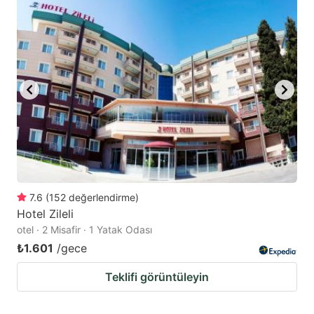
7.6
(
152
değerlendirme
)
Hotel Zileli
otel · 2 Misafir · 1 Yatak Odası
₺1.601
/gece
Teklifi görüntüleyin