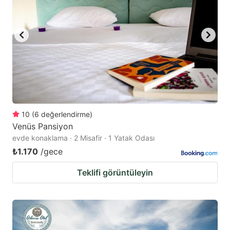
10
(
6
değerlendirme
)
Venüs Pansiyon
evde konaklama · 2 Misafir · 1 Yatak Odası
₺1.170
/gece
Teklifi görüntüleyin