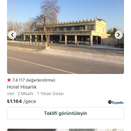
7.4
(
17
değerlendirme
)
Hotel Hisarlık
otel · 2 Misafir · 1 Yatak Odası
₺1.164
/gece
Teklifi görüntüleyin