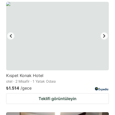
question
question
mark
mark
key
key
to
to
get
get
the
the
keyboard
keyboard
shortcuts
shortcuts
for
for
changing
changing
Kıspet Konak Hotel
dates.
dates.
otel · 2 Misafir · 1 Yatak Odası
₺1.514
/gece
Teklifi görüntüleyin