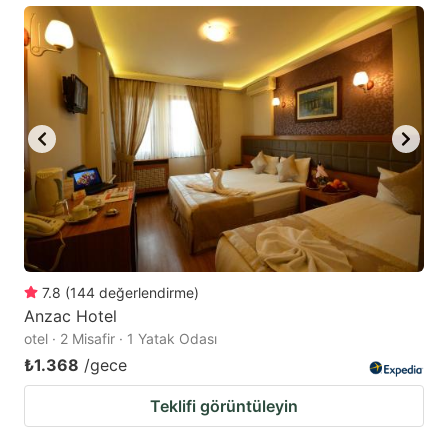
7.8
(
144
değerlendirme
)
Anzac Hotel
otel · 2 Misafir · 1 Yatak Odası
₺1.368
/gece
Teklifi görüntüleyin