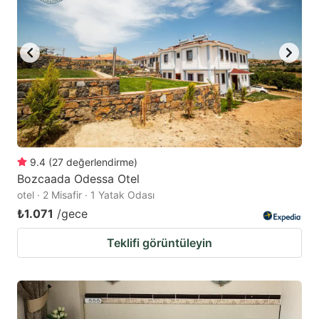
9.4
(
27
değerlendirme
)
Bozcaada Odessa Otel
otel · 2 Misafir · 1 Yatak Odası
₺1.071
/gece
Teklifi görüntüleyin