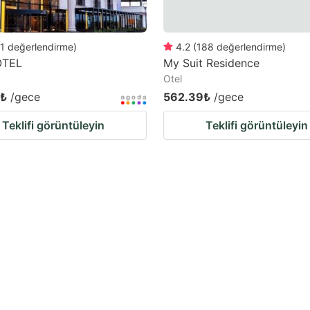
1
değerlendirme
)
4.2
(
188
değerlendirme
)
OTEL
My Suit Residence
Otel
2₺
/gece
562.39₺
/gece
Teklifi görüntüleyin
Teklifi görüntüleyin