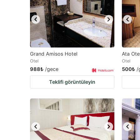
mark
m
key
k
to
to
get
ge
the
th
keyboard
k
Grand Amisos Hotel
Ata Ote
Otel
Otel
shortcuts
sh
988₺
/gece
500₺
/
for
fo
changing
c
Teklifi görüntüleyin
dates.
da