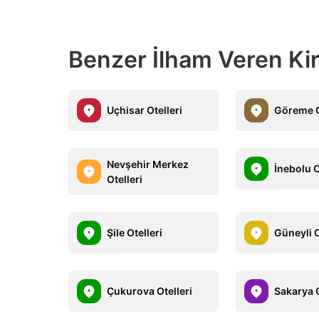
Benzer İlham Veren Kiral
Uçhisar Otelleri
Göreme O
Nevşehir Merkez
İnebolu O
Otelleri
Şile Otelleri
Güneyli O
Çukurova Otelleri
Sakarya O