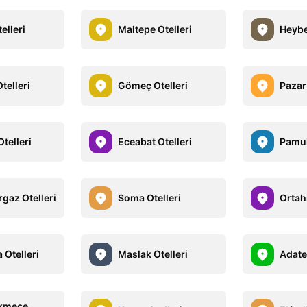
elleri
Maltepe Otelleri
Heybe
telleri
Gömeç Otelleri
Pazar 
telleri
Eceabat Otelleri
Pamuk
gaz Otelleri
Soma Otelleri
Ortahi
 Otelleri
Maslak Otelleri
Adate
kmece