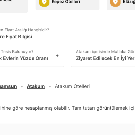
Kepez Otelleri
Elâzığ
n Fiyat Aralığı Hangisidir?
re Fiyat Bilgisi
 Tesis Bulunuyor?
Atakum içerisinde Mutlaka Gör
+
k Evlerin Yüzde Oranı
Ziyaret Edilecek En İyi Ye
Samsun
Atakum
Atakum Otelleri
arihine göre hesaplanmış olabilir. Tam tutarı görüntülemek için