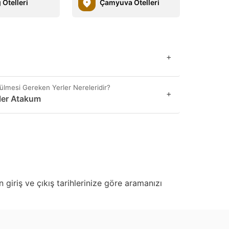
 Otelleri
Çamyuva Otelleri
+
ülmesi Gereken Yerler Nereleridir?
+
rler Atakum
 giriş ve çıkış tarihlerinize göre aramanızı