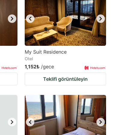
My Suit Residence
Otel
1,152₺
/gece
Teklifi görüntüleyin