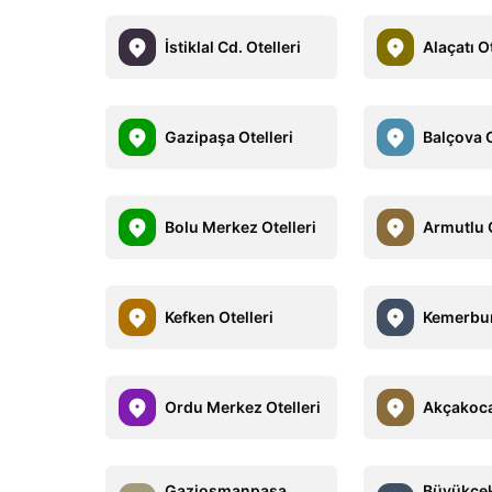
İstiklal Cd. Otelleri
Alaçatı Ot
Gazipaşa Otelleri
Balçova O
Bolu Merkez Otelleri
Armutlu O
Kefken Otelleri
Kemerbur
Ordu Merkez Otelleri
Akçakoca
Gaziosmanpaşa
Büyükçe