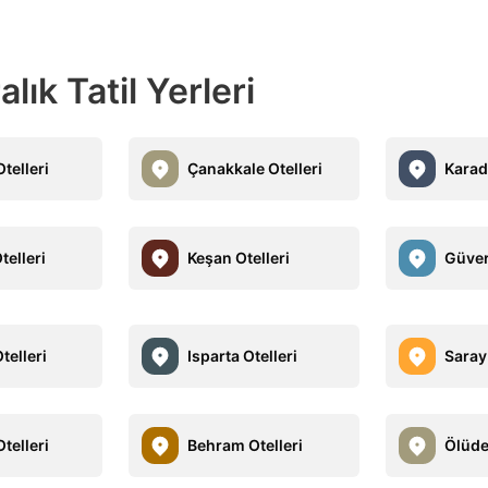
ık Tatil Yerleri
telleri
Çanakkale Otelleri
Karad
telleri
Keşan Otelleri
Güverc
telleri
Isparta Otelleri
Saray 
telleri
Behram Otelleri
Ölüde