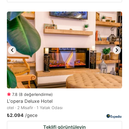
7.8
(
8
değerlendirme
)
L'opera Deluxe Hotel
otel · 2 Misafir · 1 Yatak Odası
₺2.094
/gece
Teklifi görüntüleyin