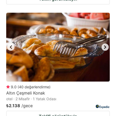
9.0
(
40
değerlendirme
)
Altın Çeşmeli Konak
otel · 2 Misafir · 1 Yatak Odası
₺2.138
/gece