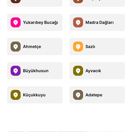
Yukarıbey Bucağı
Madra Dağları
Ahmetçe
Sazlı
Büyükhusun
Ayvacık
Küçukkuyu
Adatepe