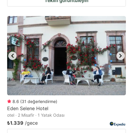
Teklifi görüntüleyin
8.6
(
31
değerlendirme
)
Eden Selene Hotel
otel · 2 Misafir · 1 Yatak Odası
₺1.339
/gece