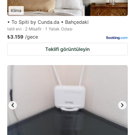
Klima
• To Spiti by Cunda.da • Bahçedaki
tatil evi · 2 Misafir · 1 Yatak Odası
₺3.159
/gece
Teklifi görüntüleyin