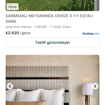
Klima
SARIMSAKLI MEYDANINDA DENİZE 0 1+1 EŞYALI
DAİRE
apartman dairesi · 2 Misafir · 1 Yatak Odası
₺2.620
/gece
Teklifi görüntüleyin