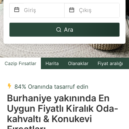
Navigate
Navigate
Ara
forward
backward
to
to
interact
interact
with
with
Cazip Fırsatlar
Harita
Olanaklar
Fiyat aralığı
the
the
calendar
calendar
and
and
84% Oranında tasarruf edin
select
select
Burhaniye yakınında En
a
a
Uygun Fiyatlı Kiralık Oda-
date.
date.
kahvaltı & Konukevi
Press
Press
the
the