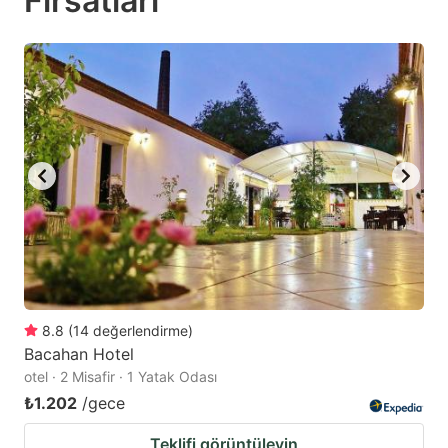
Fırsatları
question
question
mark
mark
key
key
to
to
get
get
the
the
keyboard
keyboard
shortcuts
shortcuts
for
for
changing
changing
dates.
dates.
8.8
(
14
değerlendirme
)
Bacahan Hotel
otel · 2 Misafir · 1 Yatak Odası
₺1.202
/gece
Teklifi görüntüleyin