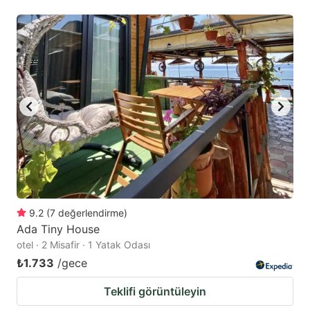
9.2
(
7
değerlendirme
)
Ada Tiny House
otel · 2 Misafir · 1 Yatak Odası
₺1.733
/gece
Teklifi görüntüleyin