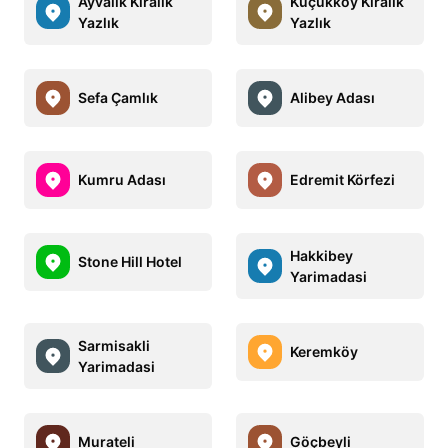
Ayvalık Kiralık
Küçükköy Kiralık
Yazlık
Yazlık
Sefa Çamlık
Alibey Adası
Kumru Adası
Edremit Körfezi
Hakkibey
Stone Hill Hotel
Yarimadasi
Sarmisakli
Keremköy
Yarimadasi
Murateli
Göçbeyli