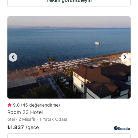
9.0
(
45
değerlendirme
)
Room 23 Hotel
otel · 2 Misafir · 1 Yatak Odası
₺1.837
/gece