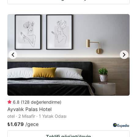
6.8
(
128
değerlendirme
)
Ayvalık Palas Hotel
otel · 2 Misafir · 1 Yatak Odası
₺1.679
/gece
Teklifi görüntüleyin