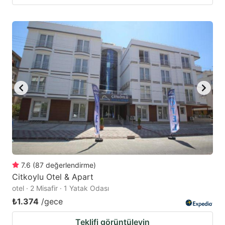
7.6
(
87
değerlendirme
)
Citkoylu Otel & Apart
otel · 2 Misafir · 1 Yatak Odası
₺1.374
/gece
Teklifi görüntüleyin