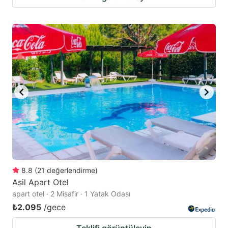
8.8
(
21
değerlendirme
)
Asil Apart Otel
apart otel · 2 Misafir · 1 Yatak Odası
₺2.095
/gece
Teklifi görüntüleyin