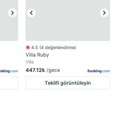
4.5
(
4
değerlendirme
)
Villa Ruby
Villa
447.12₺
/gece
Teklifi görüntüleyin