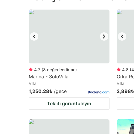
the
th
question
qu
mark
m
key
k
to
to
get
ge
the
th
keyboard
k
4.7
(
8
değerlendirme
)
4.8
(
4
Marina - SoloVilla
Orka Re
shortcuts
sh
Villa
Villa
for
fo
1,250.28₺
/gece
2,898₺
changing
c
Teklifi görüntüleyin
dates.
da