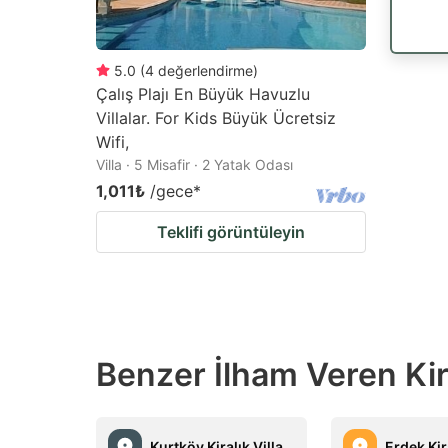
5.0
(
4
değerlendirme
)
Çalış Plajı En Büyük Havuzlu
Villalar. For Kids Büyük Ücretsiz
Wifi,
Villa · 5 Misafir · 2 Yatak Odası
1,011₺
/gece
*
Teklifi görüntüleyin
Benzer İlham Veren Kiral
Kurtköy Kiralık Villa
Erdek Kira