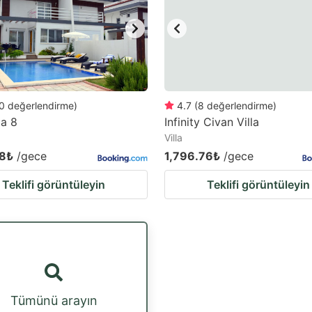
0
değerlendirme
)
4.7
(
8
değerlendirme
)
la 8
Infinity Civan Villa
Villa
08₺
/gece
1,796.76₺
/gece
Teklifi görüntüleyin
Teklifi görüntüleyin
Tümünü arayın