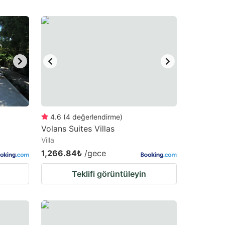
4.6
(
4
değerlendirme
)
Volans Suites Villas
Villa
1,266.84₺
/gece
Teklifi görüntüleyin