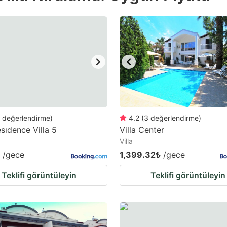
e
estion
ark
ey
t
e
eyboard
değerlendirme
)
4.2
(
3
değerlendirme
)
sıdence Villa 5
Villa Center
ortcuts
Villa
r
/gece
1,399.32₺
/gece
hanging
Teklifi görüntüleyin
Teklifi görüntüleyin
tes.