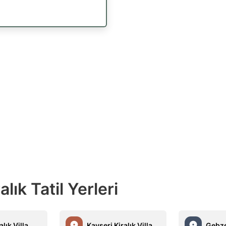
ık Tatil Yerleri
lık Villa
Kayseri Kiralık Villa
Gebze 