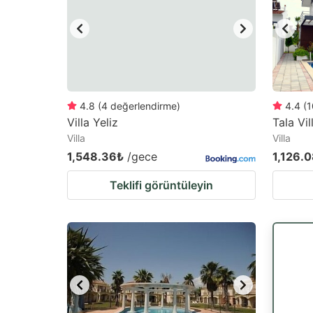
4.8
(
4
değerlendirme
)
4.4
(
1
Villa Yeliz
Tala Vil
Villa
Villa
1,548.36₺
/gece
1,126.
Teklifi görüntüleyin