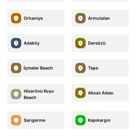
Orhaniye
Armutalan
Adaköy
Dereözü
İçmeler Beach
Tepe
Hisarönü Koyu
Aksaz Adası
Beach
Sarıgerme
Kapıkargın