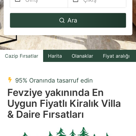
Navigate
Navigate
Ara
forward
backward
to
to
interact
interact
with
with
Cazip Fırsatlar
Harita
Olanaklar
Fiyat aralığı
the
the
calendar
calendar
and
and
95% Oranında tasarruf edin
select
select
Fevziye yakınında En
a
a
Uygun Fiyatlı Kiralık Villa
date.
date.
& Daire Fırsatları
Press
Press
the
the
question
question