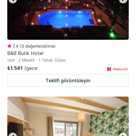
7.4
(
3
değerlendirme
)
B&B Butik Hotel
otel · 2 Misafir · 1 Yatak Odası
₺1.541
/gece
Teklifi görüntüleyin