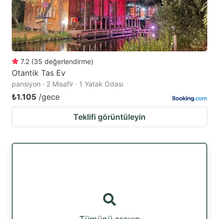
7.2
(
35
değerlendirme
)
Otantik Tas Ev
pansiyon · 2 Misafir · 1 Yatak Odası
₺1.105
/gece
Teklifi görüntüleyin