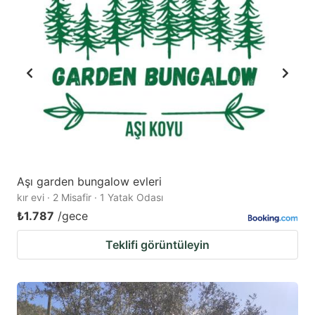
mark
mark
key
key
to
to
get
get
the
the
keyboard
keyboard
shortcuts
shortcuts
for
for
changing
changing
Aşı garden bungalow evleri
dates.
dates.
kır evi · 2 Misafir · 1 Yatak Odası
₺1.787
/gece
Teklifi görüntüleyin