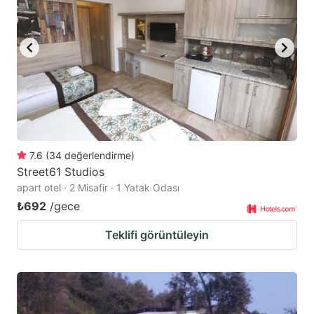
7.6
(
34
değerlendirme
)
Street61 Studios
apart otel · 2 Misafir · 1 Yatak Odası
₺692
/gece
Teklifi görüntüleyin