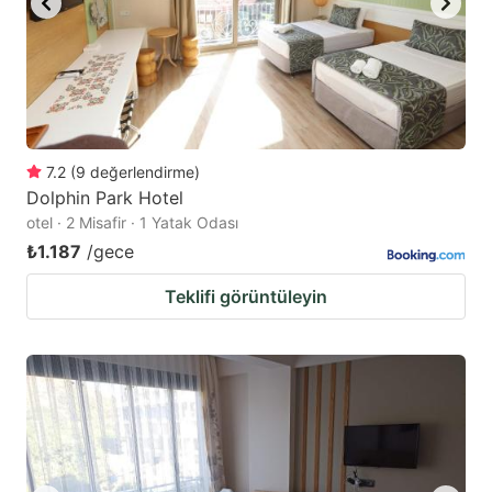
7.2
(
9
değerlendirme
)
Dolphin Park Hotel
otel · 2 Misafir · 1 Yatak Odası
₺1.187
/gece
Teklifi görüntüleyin