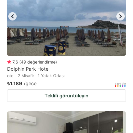
7.6
(
49
değerlendirme
)
Dolphin Park Hotel
otel · 2 Misafir · 1 Yatak Odası
₺1.189
/gece
Teklifi görüntüleyin