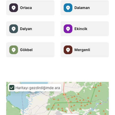
Ortaca
Dalaman
Dalyan
Ekincik
Gökbel
Mergenli
Haritayı gezdirdiğimde ara