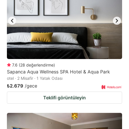
7.6
(
28
değerlendirme
)
Sapanca Aqua Wellness SPA Hotel & Aqua Park
otel · 2 Misafir · 1 Yatak Odası
₺2.679
/gece
Teklifi görüntüleyin