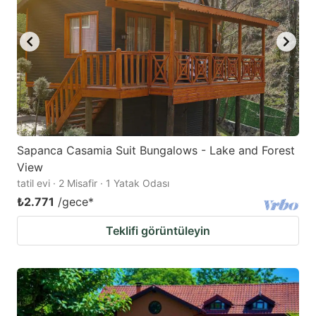
Sapanca Casamia Suit Bungalows - Lake and Forest
View
tatil evi · 2 Misafir · 1 Yatak Odası
₺2.771
/gece
*
Teklifi görüntüleyin