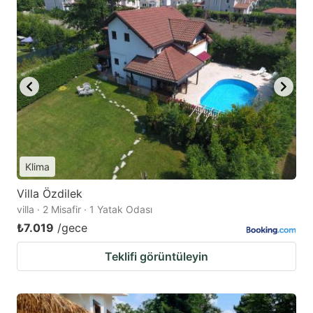
Klima
Villa Özdilek
villa · 2 Misafir · 1 Yatak Odası
₺7.019
/gece
Teklifi görüntüleyin