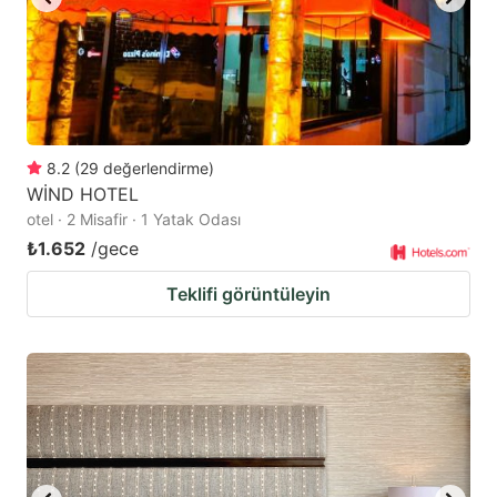
8.2
(
29
değerlendirme
)
WİND HOTEL
otel · 2 Misafir · 1 Yatak Odası
₺1.652
/gece
Teklifi görüntüleyin