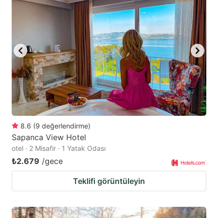
mark
mark
key
key
to
to
get
get
the
the
keyboard
keyboard
shortcuts
shortcuts
for
for
changing
changing
8.6
(
9
değerlendirme
)
dates.
dates.
Sapanca View Hotel
otel · 2 Misafir · 1 Yatak Odası
₺2.679
/gece
Teklifi görüntüleyin