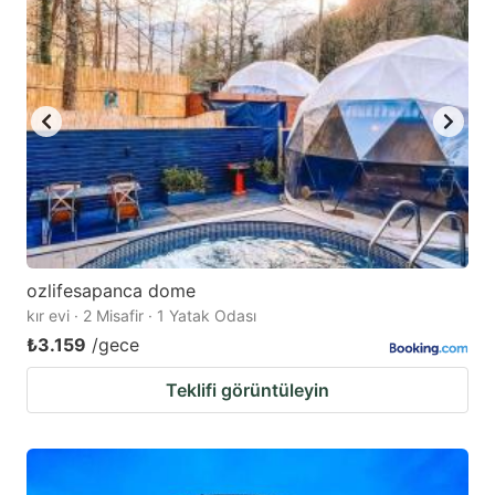
ozlifesapanca dome
kır evi · 2 Misafir · 1 Yatak Odası
₺3.159
/gece
Teklifi görüntüleyin