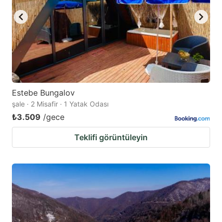
Estebe Bungalov
şale · 2 Misafir · 1 Yatak Odası
₺3.509
/gece
Teklifi görüntüleyin