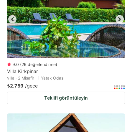
9.0
(
26
değerlendirme
)
Villa Kirkpinar
villa · 2 Misafir · 1 Yatak Odası
₺2.759
/gece
Teklifi görüntüleyin