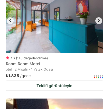
7.6
(
110
değerlendirme
)
Room Room Motel
otel · 2 Misafir · 1 Yatak Odası
₺1.835
/gece
Teklifi görüntüleyin