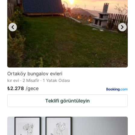
Ortaköy bungalov evleri
kır evi · 2 Misafir · 1 Yatak Odası
₺2.278
/gece
Teklifi görüntüleyin