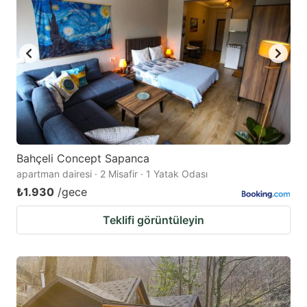
Bahçeli Concept Sapanca
apartman dairesi · 2 Misafir · 1 Yatak Odası
₺1.930
/gece
Teklifi görüntüleyin