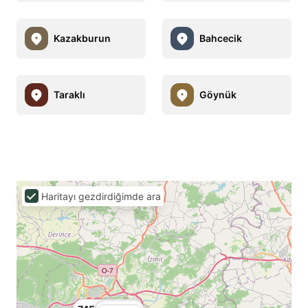
Kazakburun
Bahcecik
Taraklı
Göynük
Haritayı gezdirdiğimde ara