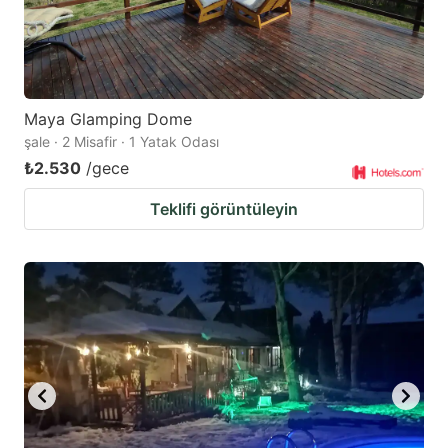
Maya Glamping Dome
şale · 2 Misafir · 1 Yatak Odası
₺2.530
/gece
Teklifi görüntüleyin