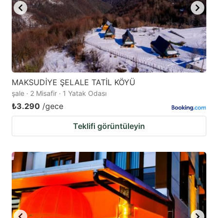
MAKSUDİYE ŞELALE TATİL KÖYÜ
şale · 2 Misafir · 1 Yatak Odası
₺3.290
/gece
Teklifi görüntüleyin