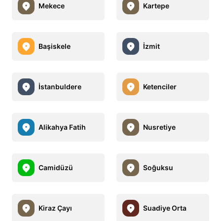
Mekece
Kartepe
Başiskele
İzmit
İstanbuldere
Ketenciler
Alikahya Fatih
Nusretiye
Camidüzü
Soğuksu
Kiraz Çayı
Suadiye Orta