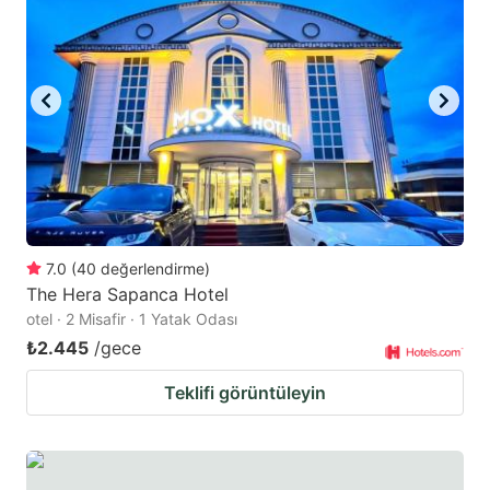
7.0
(
40
değerlendirme
)
The Hera Sapanca Hotel
otel · 2 Misafir · 1 Yatak Odası
₺2.445
/gece
Teklifi görüntüleyin