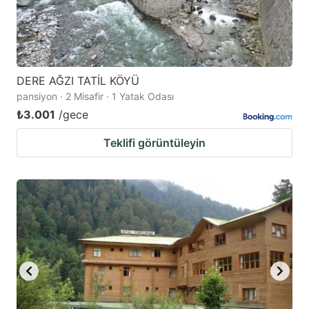
DERE AĞZI TATİL KÖYÜ
pansiyon · 2 Misafir · 1 Yatak Odası
₺3.001
/gece
Teklifi görüntüleyin