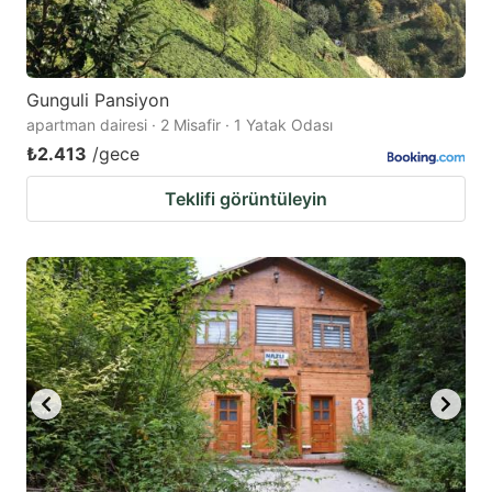
Gunguli Pansiyon
apartman dairesi · 2 Misafir · 1 Yatak Odası
₺2.413
/gece
Teklifi görüntüleyin