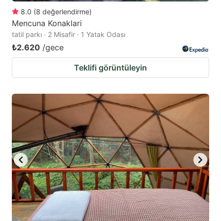
8.0
(
8
değerlendirme
)
Mencuna Konaklari
tatil parkı · 2 Misafir · 1 Yatak Odası
₺2.620
/gece
Teklifi görüntüleyin