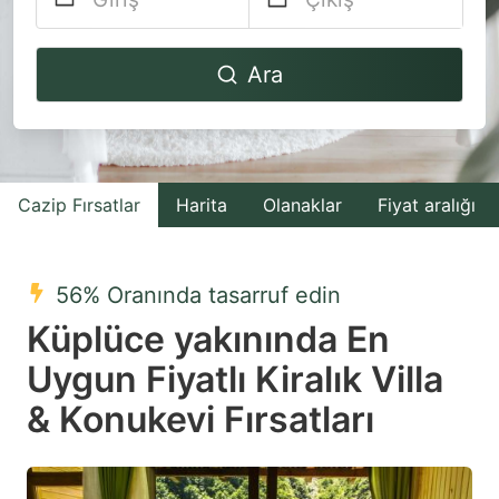
Navigate
Navigate
Ara
forward
backward
to
to
interact
interact
with
with
Cazip Fırsatlar
Harita
Olanaklar
Fiyat aralığı
the
the
calendar
calendar
and
and
56% Oranında tasarruf edin
select
select
Küplüce yakınında En
a
a
Uygun Fiyatlı Kiralık Villa
date.
date.
& Konukevi Fırsatları
Press
Press
the
the
question
question