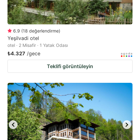
6.9
(
18
değerlendirme
)
Yeşilvadi otel
otel · 2 Misafir · 1 Yatak Odası
₺4.327
/gece
Teklifi görüntüleyin