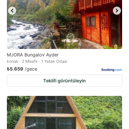
MJORA Bungalov Ayder
konak · 2 Misafir · 1 Yatak Odası
₺5.659
/gece
Teklifi görüntüleyin