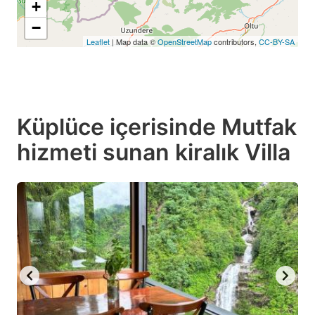
+
−
Leaflet
| Map data ©
OpenStreetMap
contributors,
CC-BY-SA
Küplüce içerisinde Mutfak
hizmeti sunan kiralık Villa