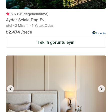
6.6
(
26
değerlendirme
)
Ayder Selale Dag Evi
otel · 2 Misafir · 1 Yatak Odası
₺2.474
/gece
Teklifi görüntüleyin