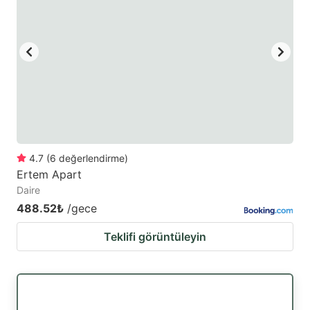
4.7
(
6
değerlendirme
)
Ertem Apart
Daire
488.52₺
/gece
Teklifi görüntüleyin