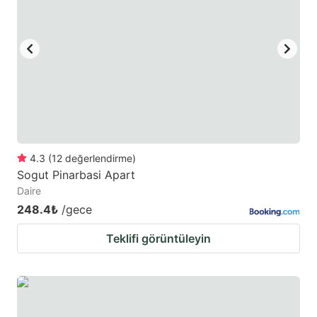
mark
mark
key
key
to
to
get
get
the
the
keyboard
keyboard
shortcuts
shortcuts
for
for
4.3
(
12
değerlendirme
)
Sogut Pinarbasi Apart
changing
changing
Daire
dates.
dates.
248.4₺
/gece
Teklifi görüntüleyin