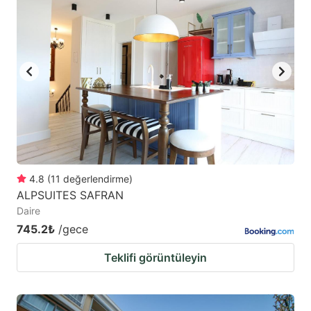
4.8
(
11
değerlendirme
)
ALPSUITES SAFRAN
Daire
745.2₺
/gece
Teklifi görüntüleyin