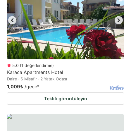
mark
mark
key
key
to
to
get
get
the
the
keyboard
keyboard
shortcuts
shortcuts
for
for
5.0
(
1
değerlendirme
)
Karaca Apartments Hotel
changing
changing
Daire · 6 Misafir · 2 Yatak Odası
dates.
dates.
1,009₺
/gece
*
Teklifi görüntüleyin