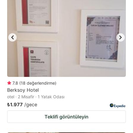
7.8
(
18
değerlendirme
)
Berksoy Hotel
otel · 2 Misafir · 1 Yatak Odası
₺1.977
/gece
Teklifi görüntüleyin