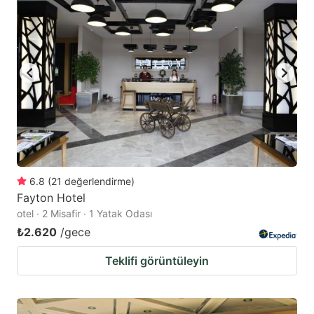
mark
mark
key
key
to
to
get
get
the
the
keyboard
keyboard
shortcuts
shortcuts
for
for
changing
changing
6.8
(
21
değerlendirme
)
dates.
dates.
Fayton Hotel
otel · 2 Misafir · 1 Yatak Odası
₺2.620
/gece
Teklifi görüntüleyin