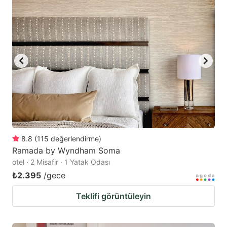
8.8
(
115
değerlendirme
)
Ramada by Wyndham Soma
otel · 2 Misafir · 1 Yatak Odası
₺2.395
/gece
Teklifi görüntüleyin