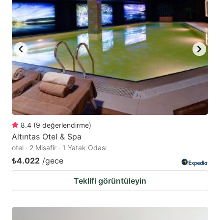
8.4
(
9
değerlendirme
)
Altıntas Otel & Spa
otel · 2 Misafir · 1 Yatak Odası
₺4.022
/gece
Teklifi görüntüleyin