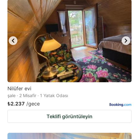
Nilüfer evi
şale · 2 Misafir · 1 Yatak Odası
₺2.237
/gece
Teklifi görüntüleyin