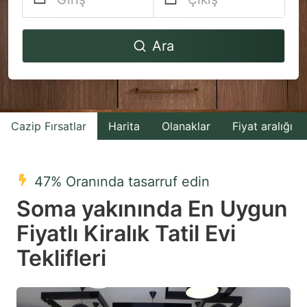
Navigate
Navigate
Ara
forward
backward
to
to
interact
interact
with
with
Cazip Fırsatlar
Harita
Olanaklar
Fiyat aralığı
the
the
calendar
calendar
and
and
47% Oranında tasarruf edin
select
select
Soma yakınında En Uygun
a
a
Fiyatlı Kiralık Tatil Evi
date.
date.
Teklifleri
Press
Press
the
the
question
question