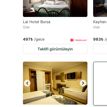
Lal Hotel Bursa
Kayhan 
Otel
Otel
497₺
/gece
983₺
/
Teklifi görüntüleyin