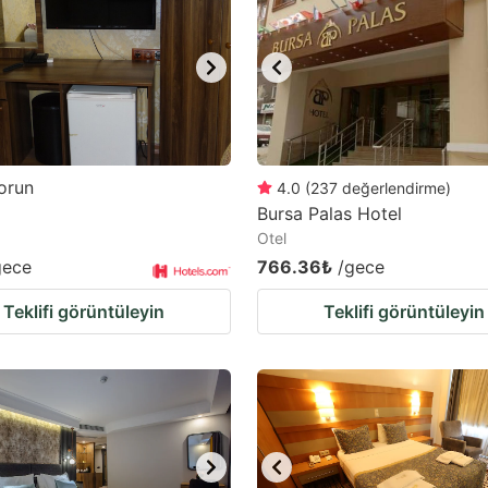
ark
ey
t
e
eyboard
orun
4.0
(
237
değerlendirme
)
Bursa Palas Hotel
ortcuts
Otel
r
gece
766.36₺
/gece
hanging
Teklifi görüntüleyin
Teklifi görüntüleyin
tes.