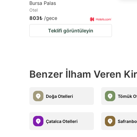
Bursa Palas
Otel
803₺
/gece
Teklifi görüntüleyin
Benzer İlham Veren Kiral
Doğa Otelleri
Tömük Ot
Çatalca Otelleri
Safranbol