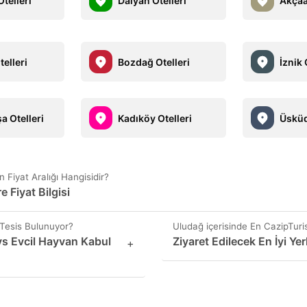
telleri
Dalyan Otelleri
Akçaa
elleri
Bozdağ Otelleri
İznik 
a Otelleri
Kadıköy Otelleri
Üsküd
n Fiyat Aralığı Hangisidir?
e Fiyat Bilgisi
 Tesis Bulunuyor?
Uludağ içerisinde En CazipTurist
vs Evcil Hayvan Kabul
Ziyaret Edilecek En İyi Ye
+