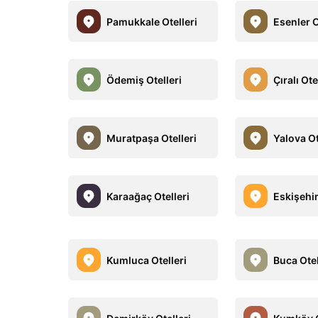
Pamukkale Otelleri
Esenler O
Ödemiş Otelleri
Çıralı Ote
Muratpaşa Otelleri
Yalova Ot
Karaağaç Otelleri
Eskişehir
Kumluca Otelleri
Buca Otel