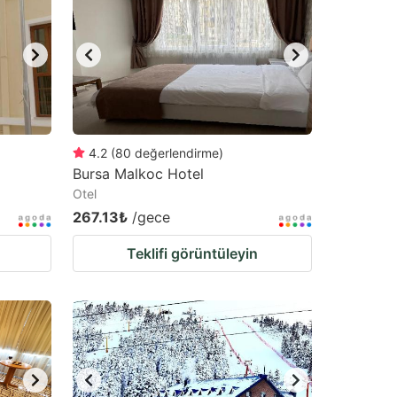
4.2
(
80
değerlendirme
)
Bursa Malkoc Hotel
Otel
267.13₺
/gece
Teklifi görüntüleyin