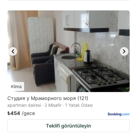
Klima
Студия у Мраморного моря (121)
apartman dairesi · 2 Misafir · 1 Yatak Odası
₺454
/gece
Teklifi görüntüleyin