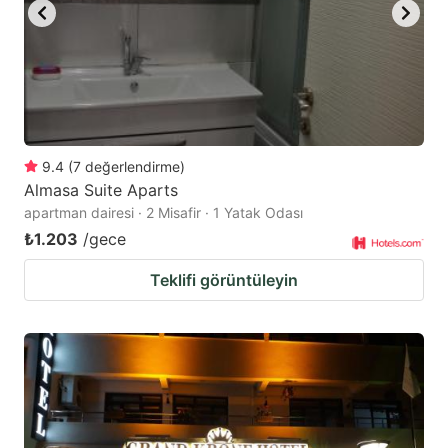
9.4
(
7
değerlendirme
)
Almasa Suite Aparts
apartman dairesi · 2 Misafir · 1 Yatak Odası
₺1.203
/gece
Teklifi görüntüleyin