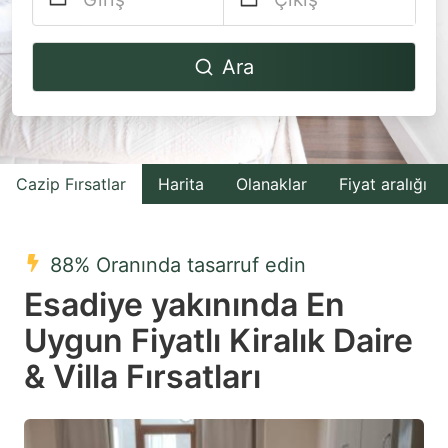
Navigate
Navigate
Ara
forward
backward
to
to
interact
interact
with
with
Cazip Fırsatlar
Harita
Olanaklar
Fiyat aralığı
the
the
calendar
calendar
and
and
88% Oranında tasarruf edin
select
select
Esadiye yakınında En
a
a
Uygun Fiyatlı Kiralık Daire
date.
date.
& Villa Fırsatları
Press
Press
the
the
question
question