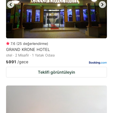
7.6
(
25
değerlendirme
)
GRAND KRONE HOTEL
otel · 2 Misafir · 1 Yatak Odası
₺991
/gece
Teklifi görüntüleyin