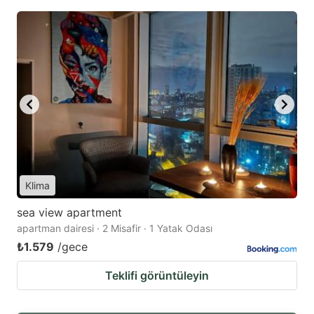
Klima
sea ​​view apartment
apartman dairesi · 2 Misafir · 1 Yatak Odası
₺1.579
/gece
Teklifi görüntüleyin