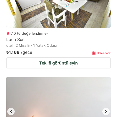
7.0
(
6
değerlendirme
)
Loca Suit
otel · 2 Misafir · 1 Yatak Odası
₺1.168
/gece
Teklifi görüntüleyin