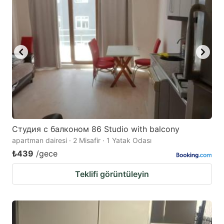
mark
mark
key
key
to
to
get
get
the
the
keyboard
keyboard
shortcuts
shortcuts
for
for
changing
changing
Студия с балконом 86 Studio with balcony
dates.
dates.
apartman dairesi · 2 Misafir · 1 Yatak Odası
₺439
/gece
Teklifi görüntüleyin