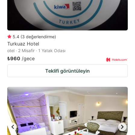
5.4
(
3
değerlendirme
)
Turkuaz Hotel
otel · 2 Misafir · 1 Yatak Odası
₺960
/gece
Teklifi görüntüleyin