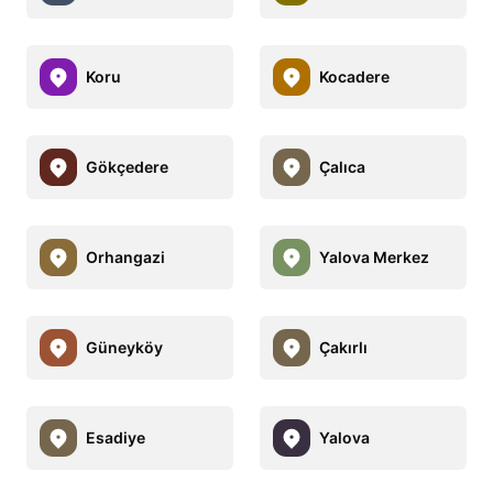
Koru
Kocadere
Gökçedere
Çalıca
Orhangazi
Yalova Merkez
Güneyköy
Çakırlı
Esadiye
Yalova