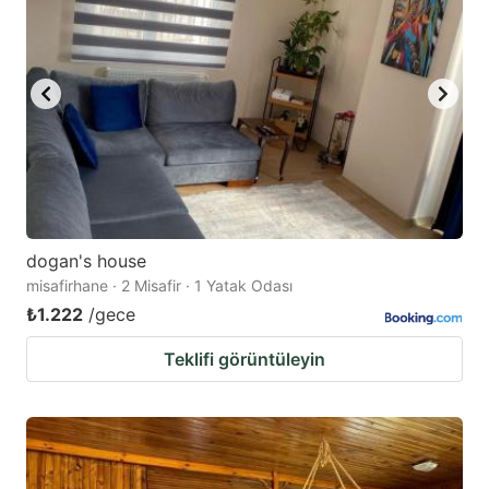
dogan's house
misafirhane · 2 Misafir · 1 Yatak Odası
₺1.222
/gece
Teklifi görüntüleyin