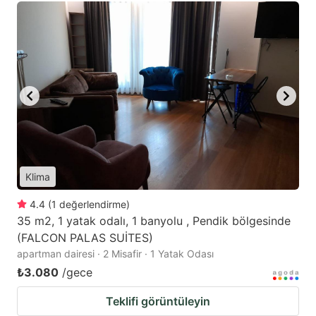
Klima
4.4
(
1
değerlendirme
)
35 m2, 1 yatak odalı, 1 banyolu , Pendik bölgesinde
(FALCON PALAS SUİTES)
apartman dairesi · 2 Misafir · 1 Yatak Odası
₺3.080
/gece
Teklifi görüntüleyin