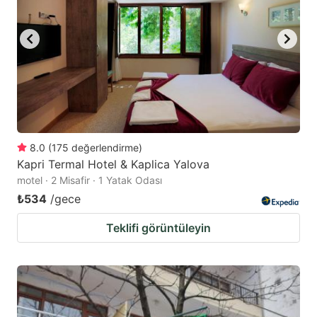
8.0
(
175
değerlendirme
)
Kapri Termal Hotel & Kaplica Yalova
motel · 2 Misafir · 1 Yatak Odası
₺534
/gece
Teklifi görüntüleyin