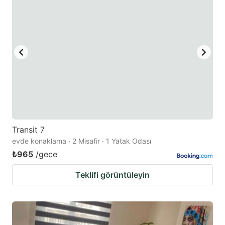
mark
mark
key
key
to
to
get
get
the
the
keyboard
keyboard
shortcuts
shortcuts
for
for
changing
changing
Transit 7
dates.
dates.
evde konaklama · 2 Misafir · 1 Yatak Odası
₺965
/gece
Teklifi görüntüleyin