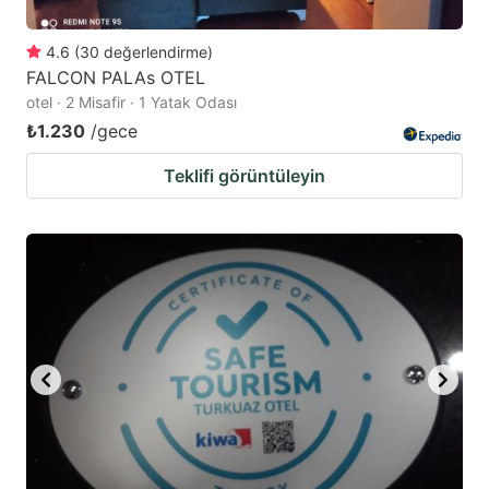
4.6
(
30
değerlendirme
)
FALCON PALAs OTEL
otel · 2 Misafir · 1 Yatak Odası
₺1.230
/gece
Teklifi görüntüleyin