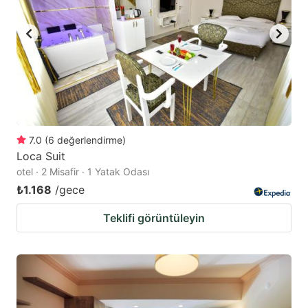
7.0
(
6
değerlendirme
)
Loca Suit
otel · 2 Misafir · 1 Yatak Odası
₺1.168
/gece
Teklifi görüntüleyin