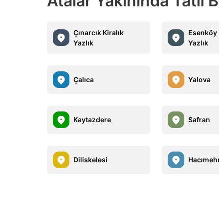
Atalar Yakınında Tatil B
Çınarcık Kiralık
Esenköy 
Yazlık
Yazlık
Çalıca
Yalova
Kaytazdere
Safran
Diliskelesi
Hacımeh