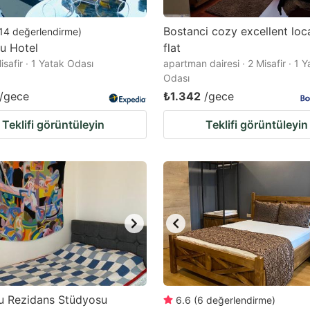
Bostanci cozy excellent loc
14
değerlendirme
)
u Hotel
flat
Misafir · 1 Yatak Odası
apartman dairesi · 2 Misafir · 1 
Odası
/gece
₺1.342
/gece
Teklifi görüntüleyin
Teklifi görüntüleyin
u Rezidans Stüdyosu
6.6
(
6
değerlendirme
)