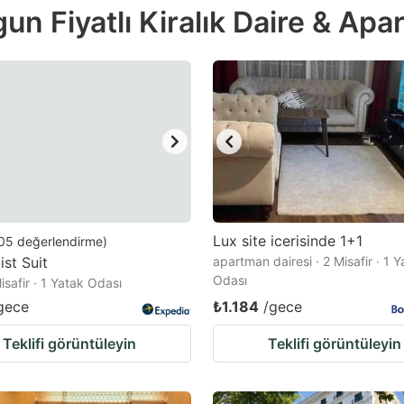
n Fiyatlı Kiralık Daire & Apart
e
estion
ark
ey
t
e
eyboard
ortcuts
Lux site icerisinde 1+1
05
değerlendirme
)
st Suit
r
apartman dairesi · 2 Misafir · 1 
Odası
Misafir · 1 Yatak Odası
hanging
gece
₺1.184
/gece
tes.
Teklifi görüntüleyin
Teklifi görüntüleyin