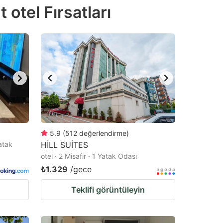
 otel Fırsatları
5.9
(
512
değerlendirme
)
Yatak
HİLL SUİTES
otel · 2 Misafir · 1 Yatak Odası
₺1.329
/gece
Teklifi görüntüleyin