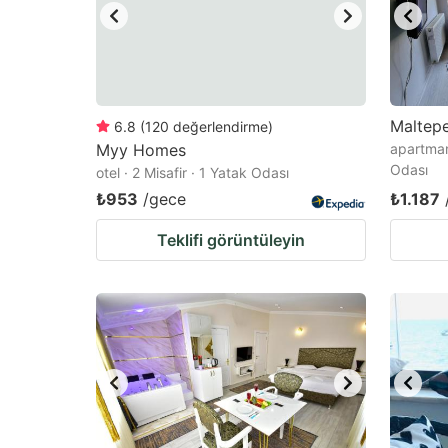
Maltepe
6.8
(
120
değerlendirme
)
Myy Homes
apartman 
Odası
otel · 2 Misafir · 1 Yatak Odası
₺953
/gece
₺1.187
Teklifi görüntüleyin