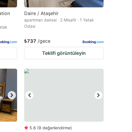
ation
Daire / Ataşehir
apartman dairesi · 2 Misafir · 1 Yatak
Odası
Yatak
₺737
/gece
Teklifi görüntüleyin
5.6
(
9
değerlendirme
)