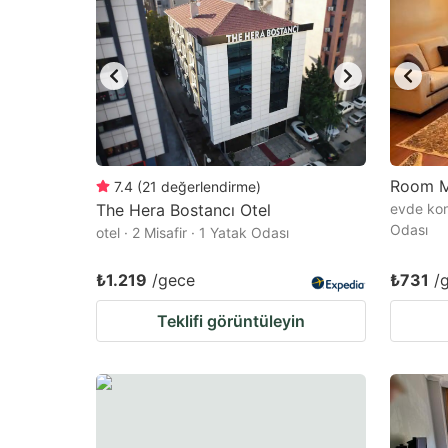
Room M
7.4
(
21
değerlendirme
)
The Hera Bostancı Otel
evde kon
Odası
otel · 2 Misafir · 1 Yatak Odası
₺1.219
/gece
₺731
/
Teklifi görüntüleyin