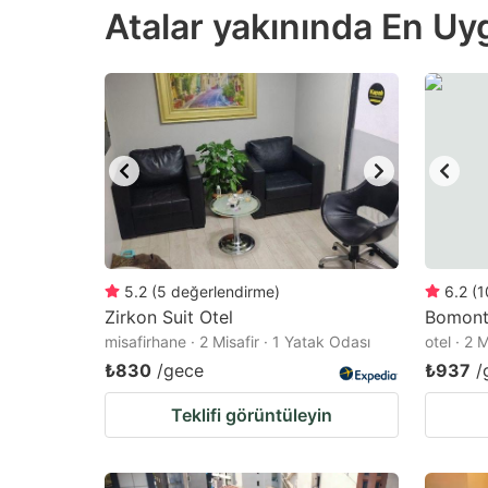
Atalar yakınında En Uygu
the
th
question
qu
mark
m
key
k
to
to
get
ge
the
th
keyboard
k
shortcuts
sh
5.2
(
5
değerlendirme
)
6.2
(
1
Zirkon Suit Otel
for
Bomonti
fo
misafirhane · 2 Misafir · 1 Yatak Odası
otel · 2 
changing
c
₺830
/gece
₺937
/
dates.
da
Teklifi görüntüleyin