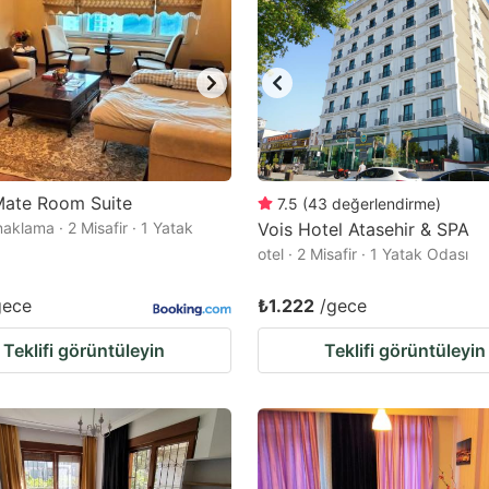
ate Room Suite
7.5
(
43
değerlendirme
)
aklama · 2 Misafir · 1 Yatak
Vois Hotel Atasehir & SPA
otel · 2 Misafir · 1 Yatak Odası
gece
₺1.222
/gece
Teklifi görüntüleyin
Teklifi görüntüleyin