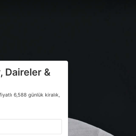
, Daireler &
yatlı 6,588 günlük kiralık,