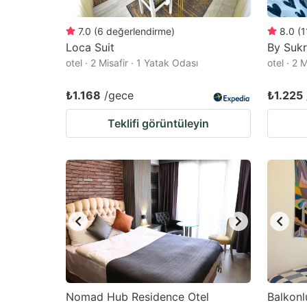
7.0
(
6
değerlendirme
)
8.0
(
1
Loca Suit
By Sukr
otel · 2 Misafir · 1 Yatak Odası
otel · 2 
₺1.168
/gece
₺1.225
Teklifi görüntüleyin
Nomad Hub Residence Otel
Balkonl