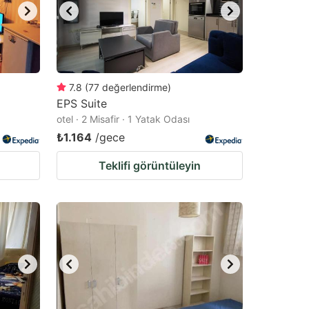
7.8
(
77
değerlendirme
)
EPS Suite
otel · 2 Misafir · 1 Yatak Odası
₺1.164
/gece
Teklifi görüntüleyin