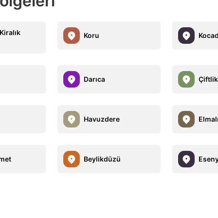
ölgeleri
Kiralık
Koru
Kocad
Darıca
Çiftli
Havuzdere
Elmal
met
Beylikdüzü
Eseny