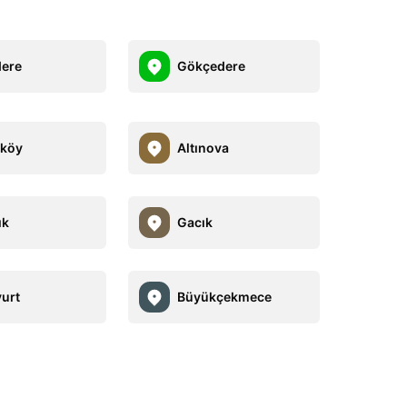
ere
Gökçedere
kköy
Altınova
ık
Gacık
urt
Büyükçekmece