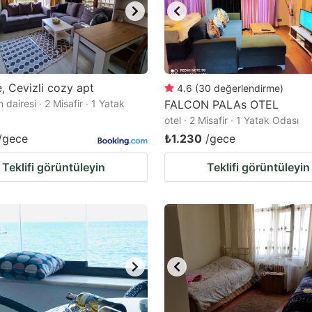
, Cevizli cozy apt
4.6
(
30
değerlendirme
)
dairesi · 2 Misafir · 1 Yatak
FALCON PALAs OTEL
otel · 2 Misafir · 1 Yatak Odası
/gece
₺1.230
/gece
Teklifi görüntüleyin
Teklifi görüntüleyin