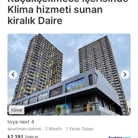
Klima hizmeti sunan
kiralık Daire
Klima
toya next 4
apartman dairesi · 2 Misafir · 1 Yatak Odası
₺2.191
/gece