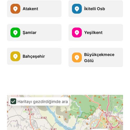
Atakent
İkitelli Osb
Şamlar
Yeşilkent
Büyükçekmece
Bahçeşehir
Gölü
Haritayı gezdirdiğimde ara