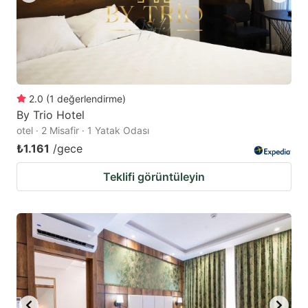
2.0
(
1
değerlendirme
)
By Trio Hotel
otel · 2 Misafir · 1 Yatak Odası
₺1.161
/gece
Teklifi görüntüleyin