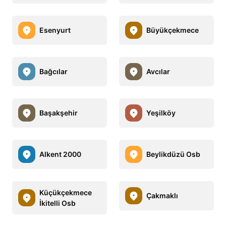
Esenyurt
Büyükçekmece
Bağcılar
Avcılar
Başakşehir
Yeşilköy
Alkent 2000
Beylikdüzü Osb
Küçükçekmece
Çakmaklı
İkitelli Osb