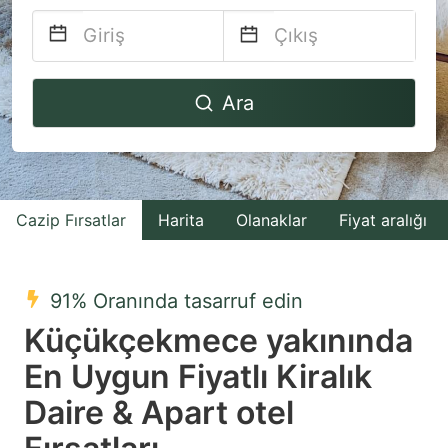
Navigate
Navigate
Ara
forward
backward
to
to
interact
interact
with
with
Cazip Fırsatlar
Harita
Olanaklar
Fiyat aralığı
the
the
calendar
calendar
and
and
91% Oranında tasarruf edin
select
select
Küçükçekmece yakınında
a
a
En Uygun Fiyatlı Kiralık
date.
date.
Daire & Apart otel
Press
Press
the
the