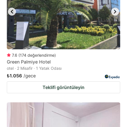
7.6
(
174
değerlendirme
)
Green Palmiye Hotel
otel · 2 Misafir · 1 Yatak Odası
₺1.056
/gece
Teklifi görüntüleyin