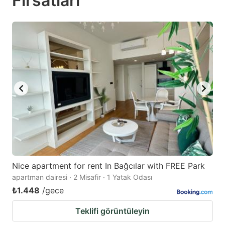
Fırsatları
question
question
mark
mark
key
key
to
to
get
get
the
the
keyboard
keyboard
shortcuts
shortcuts
for
for
changing
changing
dates.
dates.
Nice apartment for rent In Bağcılar with FREE Park
apartman dairesi · 2 Misafir · 1 Yatak Odası
₺1.448
/gece
Teklifi görüntüleyin