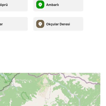
köprü
Ambarlı
er
Okçular Deresi