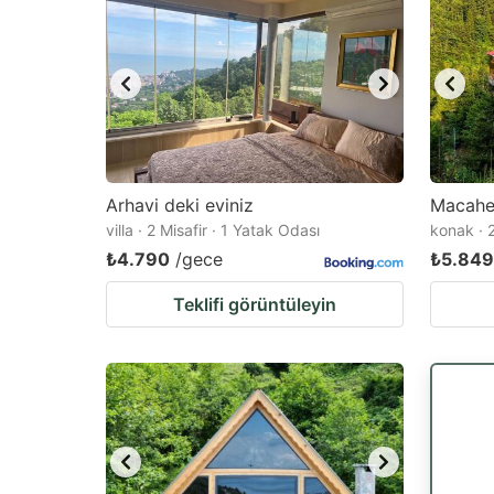
Arhavi deki eviniz
Macahel
villa · 2 Misafir · 1 Yatak Odası
konak · 2
₺4.790
/gece
₺5.849
Teklifi görüntüleyin