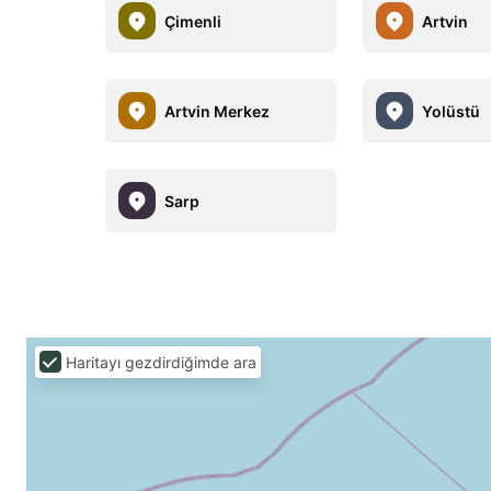
Çimenli
Artvin
Artvin Merkez
Yolüstü
Sarp
Haritayı gezdirdiğimde ara