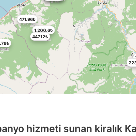
471.96₺
1,200.6₺
447.12₺
6.76₺
22
banyo hizmeti sunan kiralık K