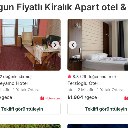
n Fiyatlı Kiralık Apart otel &
e
estion
ark
ey
t
e
eyboard
ortcuts
2
değerlendirme
)
8.8
(
29
değerlendirme
)
eyamo Hotel
r
Terzioglu Otel
Misafir · 1 Yatak Odası
otel · 2 Misafir · 1 Yatak Odası
hanging
/gece
₺1.964
/gece
tes.
Teklifi görüntüleyin
Teklifi görüntüleyin