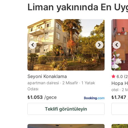
Liman yakınında En Uygu
the
th
question
qu
mark
m
key
k
to
to
get
ge
the
th
keyboard
k
shortcuts
sh
Seyoni Konaklama
6.0
(
2
apartman dairesi · 2 Misafir · 1 Yatak
for
Hopa H
fo
Odası
otel · 2 
changing
c
₺1.053
/gece
₺1.747
dates.
da
Teklifi görüntüleyin