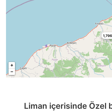
1,79
+
−
Liman içerisinde Özel 