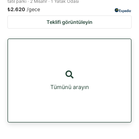
tatil parkı · 2 Misafir · 1 Yatak Odası
₺2.620
/gece
Teklifi görüntüleyin
Tümünü arayın