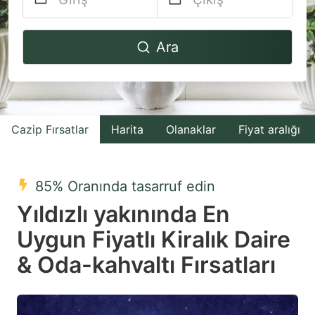
Navigate
Navigate
Ara
forward
backward
to
to
interact
interact
with
with
Cazip Fırsatlar
Harita
Olanaklar
Fiyat aralığı
the
the
calendar
calendar
and
and
85% Oranında tasarruf edin
select
select
Yıldızlı yakınında En
a
a
Uygun Fiyatlı Kiralık Daire
date.
date.
& Oda-kahvaltı Fırsatları
Press
Press
the
the
question
question