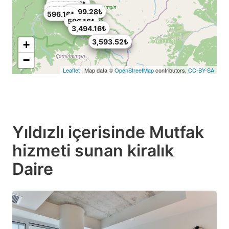
1,242₺
4,082.04₺
1,796.76₺
1,705.68₺
2,699.28₺
596.16₺
596.16₺
3,494.16₺
3,593.52₺
3,593.52₺
+
−
Leaflet
| Map data ©
OpenStreetMap
contributors,
CC-BY-SA
Yıldızlı içerisinde Mutfak
hizmeti sunan kiralık
Daire