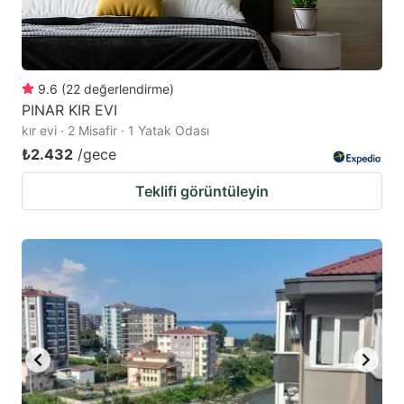
9.6
(
22
değerlendirme
)
PINAR KIR EVI
kır evi · 2 Misafir · 1 Yatak Odası
₺2.432
/gece
Teklifi görüntüleyin