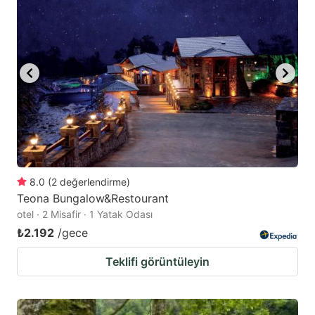
mark
mark
key
key
to
to
get
get
the
the
keyboard
keyboard
shortcuts
shortcuts
for
for
changing
changing
8.0
(
2
değerlendirme
)
dates.
dates.
Teona Bungalow&Restourant
otel · 2 Misafir · 1 Yatak Odası
₺2.192
/gece
Teklifi görüntüleyin