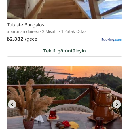
Tutaste Bungalov
apartman dairesi · 2 Misafir · 1 Yatak Odası
₺2.382
/gece
Teklifi görüntüleyin